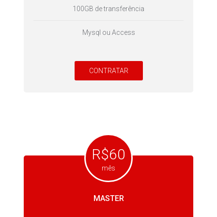
100GB de transferência
Mysql ou Access
CONTRATAR
R$60
mês
MASTER